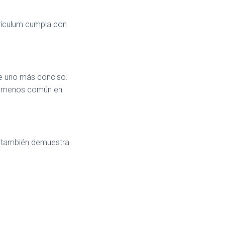
rrículum cumpla con
re uno más conciso.
go menos común en
ue también demuestra