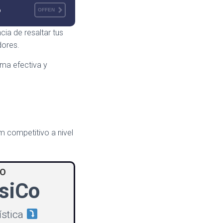
o
OFFEN
cia de resaltar tus
dores.
ma efectiva y
um competitivo a nivel
CO
siCo
ística