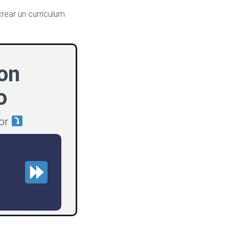
rear un currículum
on
o
dor