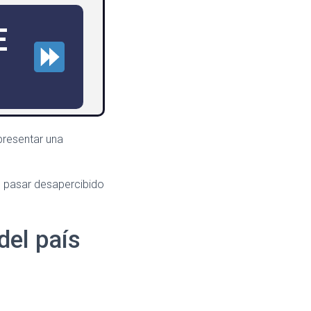
E
presentar una
 o pasar desapercibido
del país