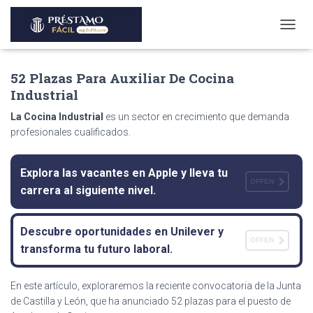
T
O
G
52 Plazas Para Auxiliar De Cocina
G
L
Industrial
E
N
La Cocina Industrial
es un sector en crecimiento que demanda
A
profesionales cualificados.
V
I
G
Explora las vacantes en Apple y lleva tu
A
OFFEN
carrera al siguiente nivel.
T
I
O
Descubre oportunidades en Unilever y
N
OFFEN
transforma tu futuro laboral.
En este artículo, exploraremos la reciente convocatoria de la Junta
de Castilla y León, que ha anunciado 52 plazas para el puesto de