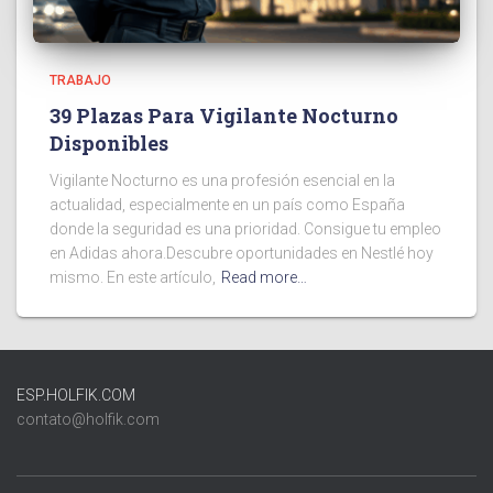
TRABAJO
39 Plazas Para Vigilante Nocturno
Disponibles
Vigilante Nocturno es una profesión esencial en la
actualidad, especialmente en un país como España
donde la seguridad es una prioridad. Consigue tu empleo
en Adidas ahora.Descubre oportunidades en Nestlé hoy
mismo. En este artículo,
Read more…
ESP.HOLFIK.COM
contato@holfik.com