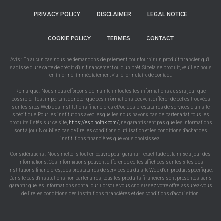
PRIVACY POLICY
DISCLAIMER
LEGAL NOTICE
COOKIE POLICY
TERMES
CONTACT
Avis : En aucun cas nous ne demandons de paiement pour fournir un produit financier, qu'il
s'agisse d'une carte de crédit, d'un financement ou d'un prêt. Si cela se produit, veuillez nous
en informer immédiatement via le formulaire de contact.
Remarque : Nous nous efforçons de maintenir toutes les informations aussi à jour que
possible. Il est important de noter que ces informations peuvent différer de celles trouvées
sur les sites Web des institutions financières et/ou des prestataires de services d'un site
spécifique. Pour les institutions avec lesquelles nous n'avons pas de partenariat, tous les
produits listés sur ce site,
https://esp.holfik.com/
, ne garantissent pas que les informations
sont à jour. N'oubliez pas de lire les conditions d'utilisation et les conditions d'achat des
institutions financières que vous choisissez.
Considérations : Nous mettons tout en œuvre pour garantir l'exactitude et la mise à jour des
informations. Ces informations peuvent différer de celles affichées sur les sites des
institutions financières, des prestataires de services ou du site Web d'un produit spécifique.
Dans le cas d'institutions non partenaires, tous les produits financiers sont présentés sans
garantir que les informations sont à jour. Lorsque vous choisissez votre offre, assurez-vous
de lire les conditions des institutions financières et des conditions d'acquisition.