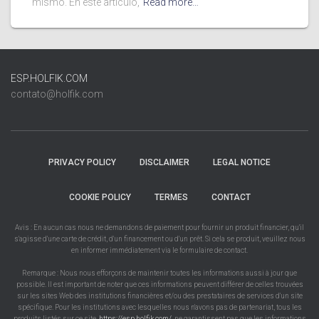
mismo. En este artículo,
Read more…
ESP.HOLFIK.COM
contato@holfik.com
PRIVACY POLICY
DISCLAIMER
LEGAL NOTICE
COOKIE POLICY
TERMES
CONTACT
Avis : En aucun cas nous ne demandons de paiement pour fournir un produit financier, qu'il
s'agisse d'une carte de crédit, d'un financement ou d'un prêt. Si cela se produit, veuillez nous
en informer immédiatement via le formulaire de contact.
Remarque : Nous nous efforçons de maintenir toutes les informations aussi à jour que
possible. Il est important de noter que ces informations peuvent différer de celles trouvées
sur les sites Web des institutions financières et/ou des prestataires de services d'un site
spécifique. Pour les institutions avec lesquelles nous n'avons pas de partenariat, tous les
produits listés sur ce site,
https://esp.holfik.com/
, ne garantissent pas que les informations