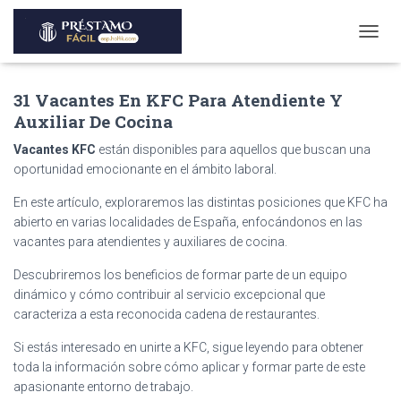
T
O
G
31 Vacantes En KFC Para Atendiente Y
G
L
Auxiliar De Cocina
E
N
Vacantes KFC
están disponibles para aquellos que buscan una
A
oportunidad emocionante en el ámbito laboral.
V
I
En este artículo, exploraremos las distintas posiciones que KFC ha
G
abierto en varias localidades de España, enfocándonos en las
A
vacantes para atendientes y auxiliares de cocina.
T
I
Descubriremos los beneficios de formar parte de un equipo
O
dinámico y cómo contribuir al servicio excepcional que
N
caracteriza a esta reconocida cadena de restaurantes.
Si estás interesado en unirte a KFC, sigue leyendo para obtener
toda la información sobre cómo aplicar y formar parte de este
apasionante entorno de trabajo.