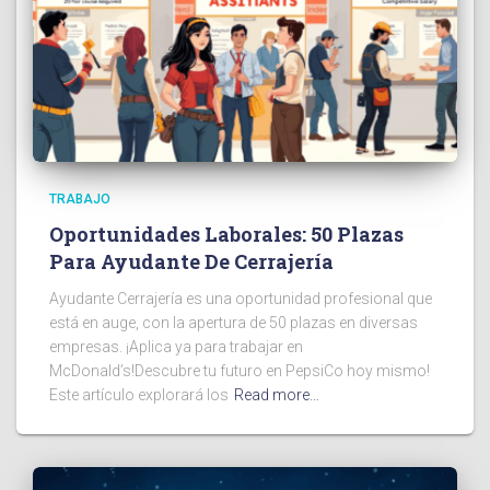
TRABAJO
Oportunidades Laborales: 50 Plazas
Para Ayudante De Cerrajería
Ayudante Cerrajería es una oportunidad profesional que
está en auge, con la apertura de 50 plazas en diversas
empresas. ¡Aplica ya para trabajar en
McDonald’s!Descubre tu futuro en PepsiCo hoy mismo!
Este artículo explorará los
Read more…