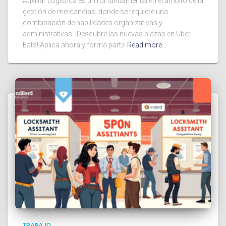
Auxiliar Logística es un rol fundamental en el ámbito de la
gestión de mercancías, donde se requiere una
combinación de habilidades organizativas y
administrativas. ¡Descubre las nuevas plazas en Uber
Eats!¡Aplica ahora y forma parte
Read more…
TRABAJO