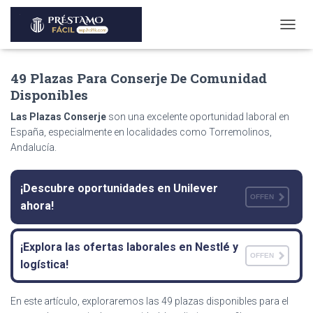
T
O
G
49 Plazas Para Conserje De Comunidad
G
L
Disponibles
E
N
Las Plazas Conserje
son una excelente oportunidad laboral en
A
España, especialmente en localidades como Torremolinos,
V
Andalucía.
I
G
A
¡Descubre oportunidades en Unilever
T
OFFEN
ahora!
I
O
N
¡Explora las ofertas laborales en Nestlé y
OFFEN
logística!
En este artículo, exploraremos las 49 plazas disponibles para el