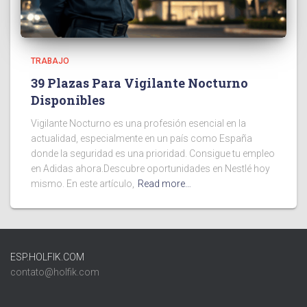
TRABAJO
39 Plazas Para Vigilante Nocturno
Disponibles
Vigilante Nocturno es una profesión esencial en la
actualidad, especialmente en un país como España
donde la seguridad es una prioridad. Consigue tu empleo
en Adidas ahora.Descubre oportunidades en Nestlé hoy
mismo. En este artículo,
Read more…
ESP.HOLFIK.COM
contato@holfik.com