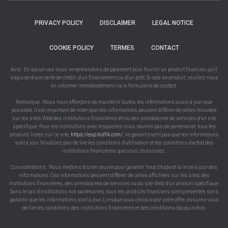
PRIVACY POLICY
DISCLAIMER
LEGAL NOTICE
COOKIE POLICY
TERMES
CONTACT
Avis : En aucun cas nous ne demandons de paiement pour fournir un produit financier, qu'il
s'agisse d'une carte de crédit, d'un financement ou d'un prêt. Si cela se produit, veuillez nous
en informer immédiatement via le formulaire de contact.
Remarque : Nous nous efforçons de maintenir toutes les informations aussi à jour que
possible. Il est important de noter que ces informations peuvent différer de celles trouvées
sur les sites Web des institutions financières et/ou des prestataires de services d'un site
spécifique. Pour les institutions avec lesquelles nous n'avons pas de partenariat, tous les
produits listés sur ce site,
https://esp.holfik.com/
, ne garantissent pas que les informations
sont à jour. N'oubliez pas de lire les conditions d'utilisation et les conditions d'achat des
institutions financières que vous choisissez.
Considérations : Nous mettons tout en œuvre pour garantir l'exactitude et la mise à jour des
informations. Ces informations peuvent différer de celles affichées sur les sites des
institutions financières, des prestataires de services ou du site Web d'un produit spécifique.
Dans le cas d'institutions non partenaires, tous les produits financiers sont présentés sans
garantir que les informations sont à jour. Lorsque vous choisissez votre offre, assurez-vous
de lire les conditions des institutions financières et des conditions d'acquisition.