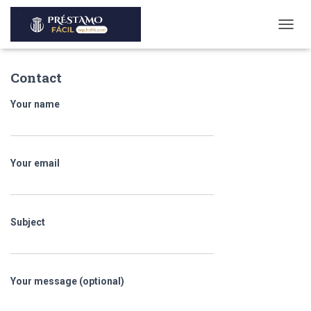
T
O
G
Contact
G
L
E
Your name
N
A
V
I
Your email
G
A
T
I
O
Subject
N
Your message (optional)