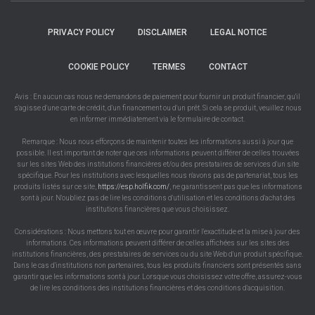
PRIVACY POLICY
DISCLAIMER
LEGAL NOTICE
COOKIE POLICY
TERMES
CONTACT
Avis : En aucun cas nous ne demandons de paiement pour fournir un produit financier, qu'il
s'agisse d'une carte de crédit, d'un financement ou d'un prêt. Si cela se produit, veuillez nous
en informer immédiatement via le formulaire de contact.
Remarque : Nous nous efforçons de maintenir toutes les informations aussi à jour que
possible. Il est important de noter que ces informations peuvent différer de celles trouvées
sur les sites Web des institutions financières et/ou des prestataires de services d'un site
spécifique. Pour les institutions avec lesquelles nous n'avons pas de partenariat, tous les
produits listés sur ce site,
https://esp.holfik.com/
, ne garantissent pas que les informations
sont à jour. N'oubliez pas de lire les conditions d'utilisation et les conditions d'achat des
institutions financières que vous choisissez.
Considérations : Nous mettons tout en œuvre pour garantir l'exactitude et la mise à jour des
informations. Ces informations peuvent différer de celles affichées sur les sites des
institutions financières, des prestataires de services ou du site Web d'un produit spécifique.
Dans le cas d'institutions non partenaires, tous les produits financiers sont présentés sans
garantir que les informations sont à jour. Lorsque vous choisissez votre offre, assurez-vous
de lire les conditions des institutions financières et des conditions d'acquisition.