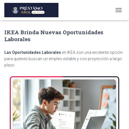
T
O
G
IKEA Brinda Nuevas Oportunidades
G
L
Laborales
E
N
Las Oportunidades Laborales
en IKEA son una excelente opción
A
V
para quienes buscan un empleo estable y con proyección a largo
I
plazo.
G
A
T
I
O
N