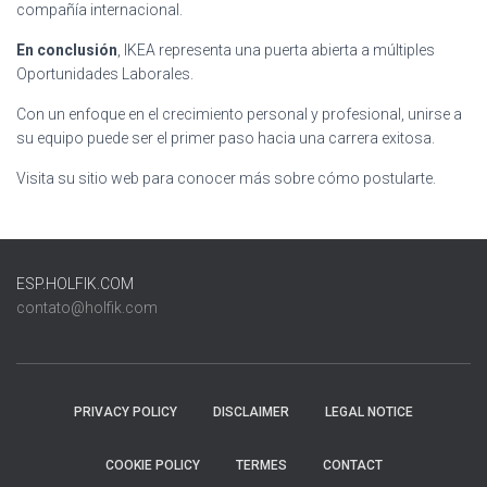
compañía internacional.
En conclusión
, IKEA representa una puerta abierta a múltiples
Oportunidades Laborales.
Con un enfoque en el crecimiento personal y profesional, unirse a
su equipo puede ser el primer paso hacia una carrera exitosa.
Visita su sitio web para conocer más sobre cómo postularte.
ESP.HOLFIK.COM
contato@holfik.com
PRIVACY POLICY
DISCLAIMER
LEGAL NOTICE
COOKIE POLICY
TERMES
CONTACT