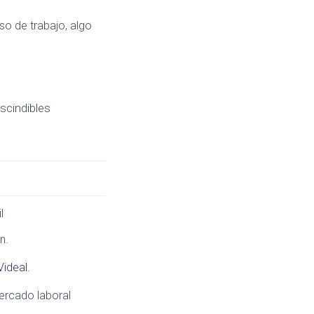
o de trabajo, algo
scindibles
l
n.
Videal
.
ercado laboral