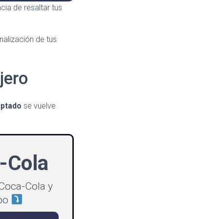
ia de resaltar tus
nalización de tus
jero
aptado
se vuelve
-Cola
Coca-Cola y
ipo