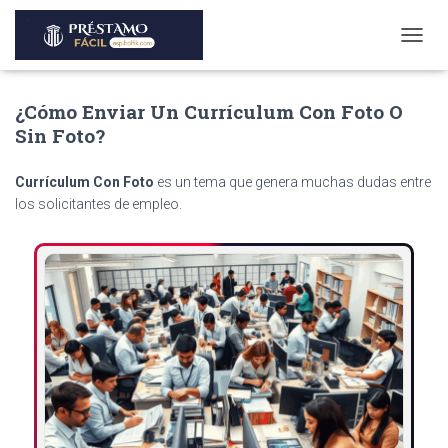
T
O
G
¿Cómo Enviar Un Currículum Con Foto O
G
L
Sin Foto?
E
N
Currículum Con Foto
es un tema que genera muchas dudas entre
A
V
los solicitantes de empleo.
I
G
A
T
I
O
N