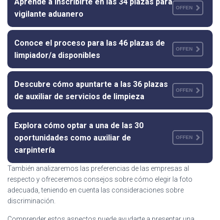
Aprende a inscribirte en las 34 plazas para
OFFEN
vigilante aduanero
Conoce el proceso para las 46 plazas de
OFFEN
limpiador/a disponibles
Descubre cómo apuntarte a las 36 plazas
OFFEN
de auxiliar de servicios de limpieza
Explora cómo optar a una de las 30
oportunidades como auxiliar de
OFFEN
carpintería
También analizaremos las preferencias de las empresas al
respecto y ofreceremos consejos sobre cómo elegir la foto
adecuada, teniendo en cuenta las consideraciones sobre
discriminación.
Comprender estos aspectos puede ayudarte a presentar una