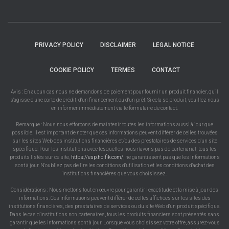
PRIVACY POLICY
DISCLAIMER
LEGAL NOTICE
COOKIE POLICY
TERMES
CONTACT
Avis : En aucun cas nous ne demandons de paiement pour fournir un produit financier, qu'il
s'agisse d'une carte de crédit, d'un financement ou d'un prêt. Si cela se produit, veuillez nous
en informer immédiatement via le formulaire de contact.
Remarque : Nous nous efforçons de maintenir toutes les informations aussi à jour que
possible. Il est important de noter que ces informations peuvent différer de celles trouvées
sur les sites Web des institutions financières et/ou des prestataires de services d'un site
spécifique. Pour les institutions avec lesquelles nous n'avons pas de partenariat, tous les
produits listés sur ce site,
https://esp.holfik.com/
, ne garantissent pas que les informations
sont à jour. N'oubliez pas de lire les conditions d'utilisation et les conditions d'achat des
institutions financières que vous choisissez.
Considérations : Nous mettons tout en œuvre pour garantir l'exactitude et la mise à jour des
informations. Ces informations peuvent différer de celles affichées sur les sites des
institutions financières, des prestataires de services ou du site Web d'un produit spécifique.
Dans le cas d'institutions non partenaires, tous les produits financiers sont présentés sans
garantir que les informations sont à jour. Lorsque vous choisissez votre offre, assurez-vous