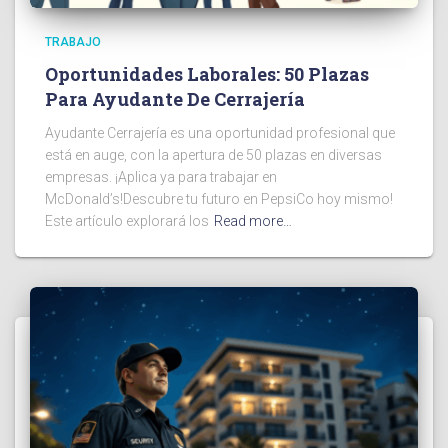
TRABAJO
Oportunidades Laborales: 50 Plazas
Para Ayudante De Cerrajería
Ayudante Cerrajería es una oportunidad profesional que
está en auge, con la apertura de 50 plazas en diversas
empresas. ¡Aplica ya para trabajar en
McDonald’s!Descubre tu futuro en PepsiCo hoy mismo!
Este artículo explorará los
Read more…