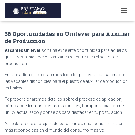
T
O
G
36 Oportunidades en Unilever para Auxiliar
G
L
de Producción
E
N
Vacantes Unilever
son una excelente oportunidad para aquellos
A
que buscan iniciarse o avanzar en su carrera en el sector de
V
producción.
I
G
En este artículo, exploraremos todo lo que necesitas saber sobre
A
las vacantes disponibles para el puesto de auxiliar de producción
T
en Unilever.
I
O
Te proporcionaremos detalles sobre el proceso de aplicación,
N
cómo acceder a las ofertas disponibles, la importancia de tener
un CV actualizado y consejos para destacar en tu postulación.
Así estarás mejor preparado para unirte a una de las empresas
más reconocidas en el mundo del consumo masivo.