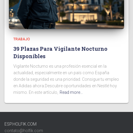
TRABAJO
39 Plazas Para Vigilante Nocturno
Disponibles
Vigilante Nocturno es una profesión esencial en la
actualidad, especialmente en un país como España
donde la seguridad es una prioridad. Consigue tu empleo
en Adidas ahora.Descubre oportunidades en Nestlé hoy
mismo. En este artículo,
Read more…
ESP.HOLFIK.COM
contato@holfik.com