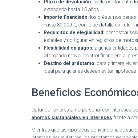
Plazo de devolución:
suele oscilar entre l
extenderlo hasta 15 años
Importe financiado:
los préstamos persona
hasta 80.000 €, como se detalla en
Futur F
Requisitos de elegibilidad:
demostrar solv
estables y no figurar en registros de moros
Flexibilidad en pagos:
algunas entidades 
otorgando mayor control financiero al prest
Destino del préstamo:
para primera vivien
ideal para quienes desean evitar hipotecas
Beneficios Económico
Optar por un préstamo personal con intereses com
ahorros sustanciales en intereses
frente a otr
Mientras que las hipotecas convencionales suelen
intereses acumulativos, los préstamos personales