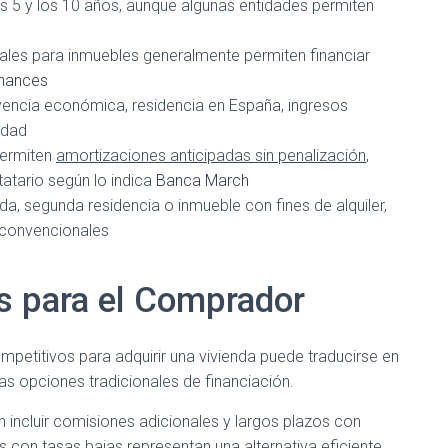
os 5 y los 10 años, aunque algunas entidades permiten
les para inmuebles generalmente permiten financiar
inances
encia económica, residencia en España, ingresos
idad
permiten
amortizaciones anticipadas sin penalización
,
atario según lo indica
Banca March
da, segunda residencia o inmueble con fines de alquiler,
 convencionales
s para el Comprador
petitivos para adquirir una vivienda puede traducirse en
as opciones tradicionales de financiación.
 incluir comisiones adicionales y largos plazos con
 con tasas bajas representan una alternativa eficiente.