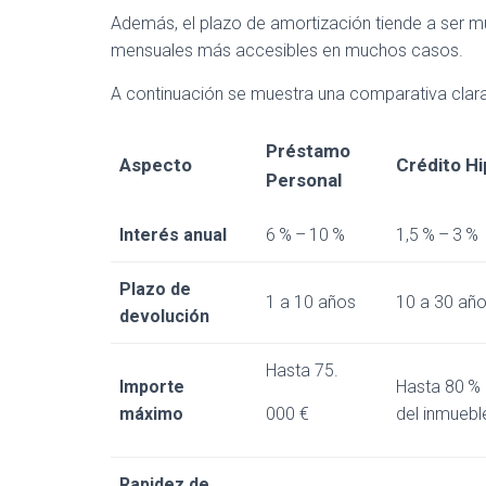
Además, el plazo de amortización tiende a ser m
mensuales más accesibles en muchos casos.
A continuación se muestra una comparativa clar
Préstamo
Aspecto
Crédito Hi
Personal
Interés anual
6 % – 10 %
1,5 % – 3 %
Plazo de
1 a 10 años
10 a 30 añ
devolución
Hasta 75.
Importe
Hasta 80 % 
máximo
000 €
del inmuebl
Rapidez de