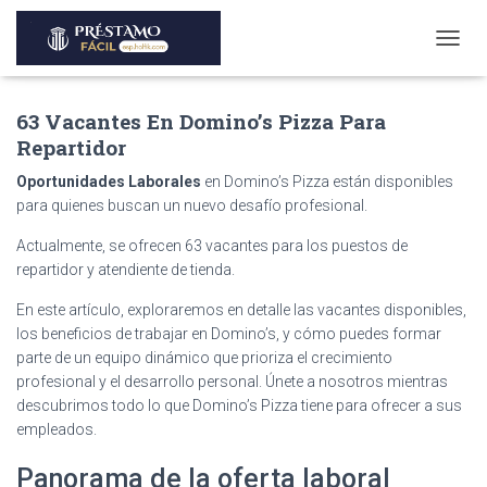
T
O
G
63 Vacantes En Domino’s Pizza Para
G
L
Repartidor
E
N
Oportunidades Laborales
en Domino’s Pizza están disponibles
A
para quienes buscan un nuevo desafío profesional.
V
I
Actualmente, se ofrecen 63 vacantes para los puestos de
G
repartidor y atendiente de tienda.
A
T
En este artículo, exploraremos en detalle las vacantes disponibles,
I
los beneficios de trabajar en Domino’s, y cómo puedes formar
O
parte de un equipo dinámico que prioriza el crecimiento
N
profesional y el desarrollo personal. Únete a nosotros mientras
descubrimos todo lo que Domino’s Pizza tiene para ofrecer a sus
empleados.
Panorama de la oferta laboral