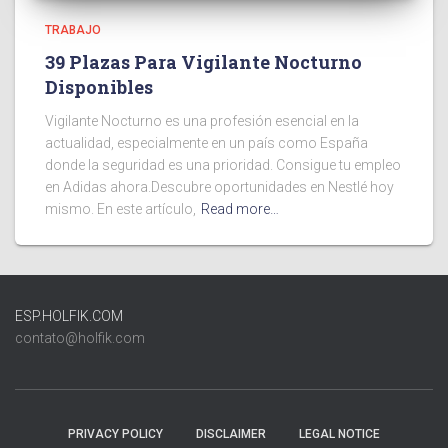
TRABAJO
39 Plazas Para Vigilante Nocturno
Disponibles
Vigilante Nocturno es una profesión esencial en la
actualidad, especialmente en un país como España
donde la seguridad es una prioridad. Consigue tu empleo
en Adidas ahora.Descubre oportunidades en Nestlé hoy
mismo. En este artículo,
Read more…
ESP.HOLFIK.COM
contato@holfik.com
PRIVACY POLICY
DISCLAIMER
LEGAL NOTICE