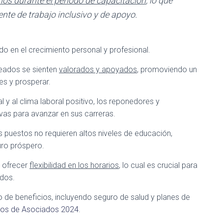
ios durante el período de capacitación
, lo que
ente de trabajo inclusivo y de apoyo.
o en el crecimiento personal y profesional.
eados se sienten
valorados y apoyados
, promoviendo un
des y prosperar.
 y al clima laboral positivo, los reponedores y
vas para avanzar en sus carreras.
os puestos no requieren altos niveles de educación,
uro próspero.
l ofrecer
flexibilidad en los horarios
, lo cual es crucial para
ados.
de beneficios, incluyendo seguro de salud y planes de
cios de Asociados 2024
.