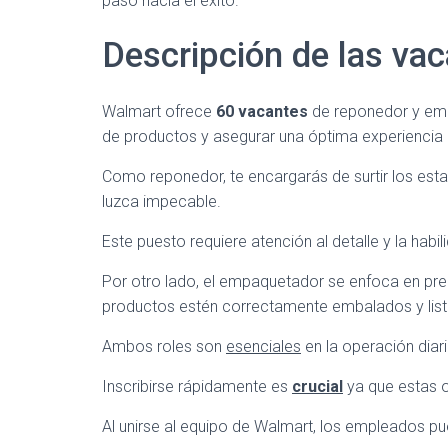
paso hacia el éxito.
Descripción de las va
Walmart ofrece
60 vacantes
de reponedor y em
de productos y asegurar una óptima experiencia a
Como reponedor, te encargarás de surtir los esta
luzca impecable.
Este puesto requiere atención al detalle y la habi
Por otro lado, el empaquetador se enfoca en prep
productos estén correctamente embalados y list
Ambos roles son
esenciales
en la operación diari
Inscribirse rápidamente es
crucial
ya que estas o
Al unirse al equipo de Walmart, los empleados pue