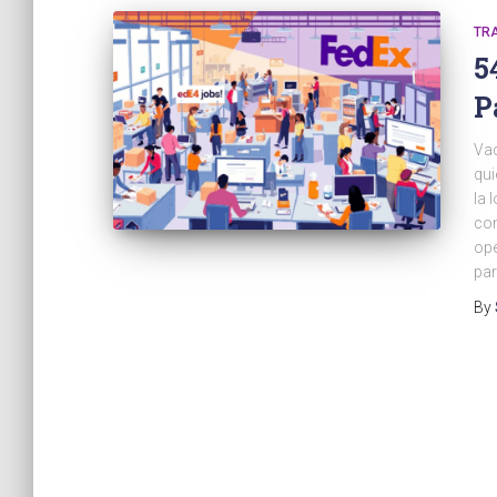
TR
5
P
Vac
qui
la 
com
ope
par
By