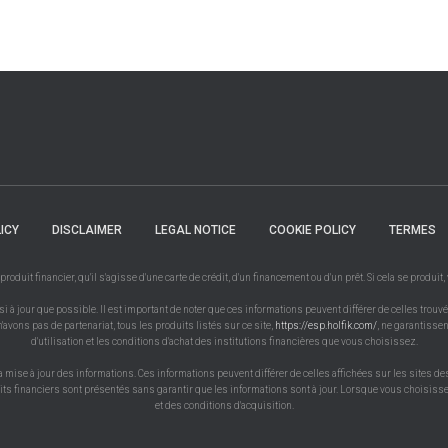
ICY
DISCLAIMER
LEGAL NOTICE
COOKIE POLICY
TERMES
uit financier, qu'il s'agisse d'une carte de crédit, d'un financement ou d'un prêt. Si cela se produit
à jour que possible. Il est important de noter que ces informations peuvent différer de celles trouvé
'avons pas de partenariat, tous les produits listés sur ce site,
https://esp.holfik.com/
, ne garantissen
d'utilisation et les conditions d'achat des institutions financières que vous choisissez.
a mise à jour des informations. Ces informations peuvent différer de celles affichées sur les sites de
uits financiers sont présentés sans garantir que les informations sont à jour. Lorsque vous choisissez
et des conditions d'acquisition.