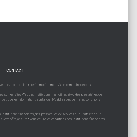
CONTACT
, veuillez nous en informer immédiatement via le formulaire de contact.
es sur les sites Web des institutions financières et/ou des prestataires de
t pas que les informations sont à jour. N'oubliez pas de lire les conditions
s institutions financières, des prestataires de services ou du site Web d'un
 votre offre, assurez-vous de lire les conditions des institutions financières