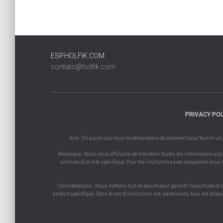
ESP.HOLFIK.COM
contato@holfik.com
PRIVACY POL
Avis : En aucun cas nous ne demandons de paiement pour fournir un prod
Remarque : Nous nous efforçons de maintenir toutes les informations aussi 
services d'un site spécifique. Pour les institutions avec lesquelles nous n
Considérations : Nous mettons tout en œuvre pour garantir l'exactitude et l
produit spécifique. Dans le cas d'institutions non partenaires, tous les prod