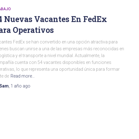
ABAJO
4 Nuevas Vacantes En FedEx
ara Operativos
antes FedEx se han convertido en una opción atractiva para
enes buscan unirse a una de las empresas más reconocidas en
logística y el transporte a nivel mundial. Actualmente, la
pañía cuenta con 54 vacantes disponibles en funciones
rativas, lo que representa una oportunidad única para formar
te de
Read more…
Sam
,
1 año
ago