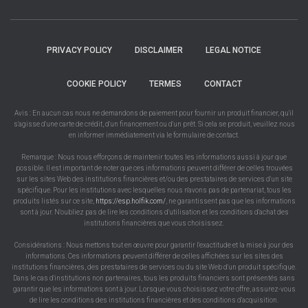
PRIVACY POLICY
DISCLAIMER
LEGAL NOTICE
COOKIE POLICY
TERMES
CONTACT
Avis : En aucun cas nous ne demandons de paiement pour fournir un produit financier, qu'il
s'agisse d'une carte de crédit, d'un financement ou d'un prêt. Si cela se produit, veuillez nous
en informer immédiatement via le formulaire de contact.
Remarque : Nous nous efforçons de maintenir toutes les informations aussi à jour que
possible. Il est important de noter que ces informations peuvent différer de celles trouvées
sur les sites Web des institutions financières et/ou des prestataires de services d'un site
spécifique. Pour les institutions avec lesquelles nous n'avons pas de partenariat, tous les
produits listés sur ce site,
https://esp.holfik.com/
, ne garantissent pas que les informations
sont à jour. N'oubliez pas de lire les conditions d'utilisation et les conditions d'achat des
institutions financières que vous choisissez.
Considérations : Nous mettons tout en œuvre pour garantir l'exactitude et la mise à jour des
informations. Ces informations peuvent différer de celles affichées sur les sites des
institutions financières, des prestataires de services ou du site Web d'un produit spécifique.
Dans le cas d'institutions non partenaires, tous les produits financiers sont présentés sans
garantir que les informations sont à jour. Lorsque vous choisissez votre offre, assurez-vous
de lire les conditions des institutions financières et des conditions d'acquisition.