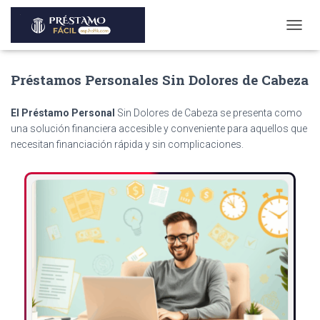
T
O
G
Préstamos Personales Sin Dolores de Cabeza
G
L
E
El Préstamo Personal
Sin Dolores de Cabeza se presenta como
N
una solución financiera accesible y conveniente para aquellos que
A
necesitan financiación rápida y sin complicaciones.
V
I
G
A
T
I
O
N