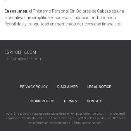
En resumen
, el Préstamo Personal Sin Dolores de Cabeza es una
alternativa que simplifica el acceso a financiación, brindando
flexibilidad y tranquilidad en momentos de necesidad financiera.
ESP.HOLFIK.COM
contato@holfik.com
PRIVACY POLICY
DISCLAIMER
LEGAL NOTICE
COOKIE POLICY
TERMES
CONTACT
Avis : En aucun cas nous ne demandons de paiement pour fournir un produit financier, qu'il
s'agisse d'une carte de crédit, d'un financement ou d'un prêt. Si cela se produit, veuillez nous
en informer immédiatement via le formulaire de contact.