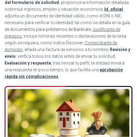
del formulario de solicitud
; proporciona información detallada
sobre tus ingresos, empleo y situación económica;
Id. oficial
;
adjunta un documento de identidad válido, como el DNI o NIE,
necesario para verificar tu identidad, tal como se detalla en la
guía
de documentos para préstamos de Bankrate
;
Justificante de
ingresos
; incluye nóminas recientes o declaraciones de la renta
según se requiera, como indica
Discover
;
Comprobante de
domicilio
; añade una factura de servicios a tu nombre;
Revisión y
envío
; verifica todos los datos antes de enviar tu solicitud;
Evaluación y respuesta
; tras revisar tu perfil, la entidad enviará
una respuesta en poco tiempo, lo que facilita una
aprobación
rápida sin complicaciones
.