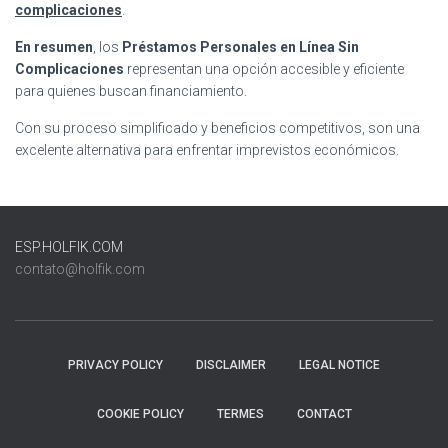
complicaciones
.
En resumen
, los
Préstamos Personales en Línea Sin
Complicaciones
representan una opción accesible y eficiente
para quienes buscan financiamiento.
Con su proceso simplificado y beneficios competitivos, son una
excelente alternativa para enfrentar imprevistos económicos.
ESP.HOLFIK.COM
contato@holfik.com
PRIVACY POLICY
DISCLAIMER
LEGAL NOTICE
COOKIE POLICY
TERMES
CONTACT