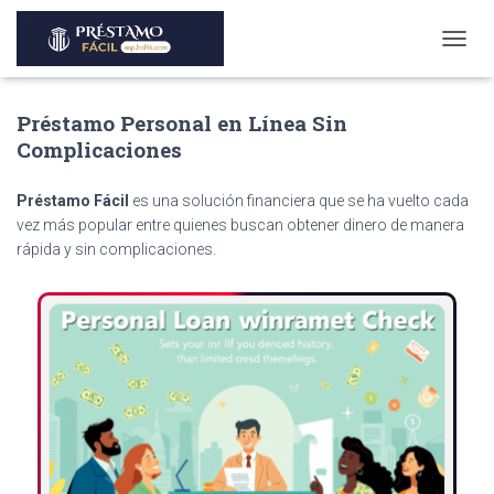
T
O
G
Préstamo Personal en Línea Sin
G
L
Complicaciones
E
N
Préstamo Fácil
es una solución financiera que se ha vuelto cada
A
V
vez más popular entre quienes buscan obtener dinero de manera
I
rápida y sin complicaciones.
G
A
T
I
O
N