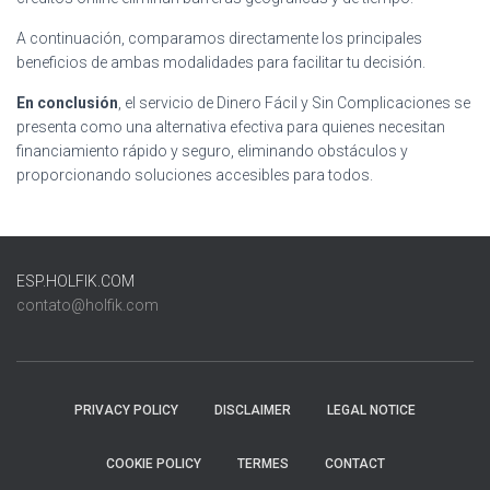
A continuación, comparamos directamente los principales
beneficios de ambas modalidades para facilitar tu decisión.
En conclusión
, el servicio de Dinero Fácil y Sin Complicaciones se
presenta como una alternativa efectiva para quienes necesitan
financiamiento rápido y seguro, eliminando obstáculos y
proporcionando soluciones accesibles para todos.
ESP.HOLFIK.COM
contato@holfik.com
PRIVACY POLICY
DISCLAIMER
LEGAL NOTICE
COOKIE POLICY
TERMES
CONTACT