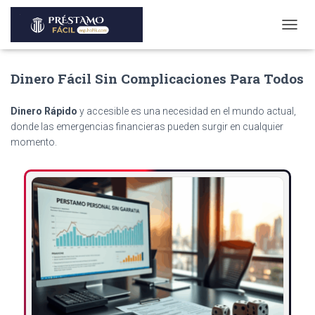
T
O
G
Dinero Fácil Sin Complicaciones Para Todos
G
L
E
Dinero Rápido
y accesible es una necesidad en el mundo actual,
N
donde las emergencias financieras pueden surgir en cualquier
A
momento.
V
I
G
A
T
I
O
N