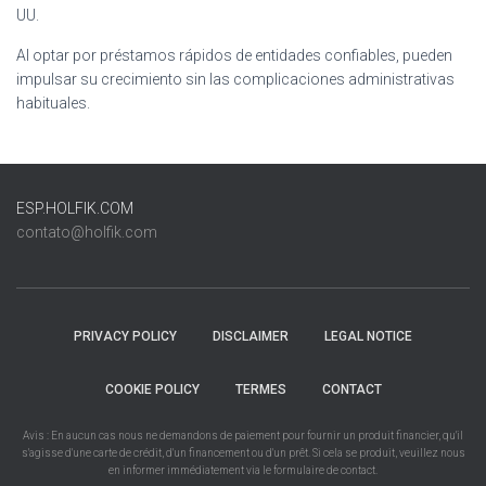
UU.
Al optar por préstamos rápidos de entidades confiables, pueden
impulsar su crecimiento sin las complicaciones administrativas
habituales.
ESP.HOLFIK.COM
contato@holfik.com
PRIVACY POLICY
DISCLAIMER
LEGAL NOTICE
COOKIE POLICY
TERMES
CONTACT
Avis : En aucun cas nous ne demandons de paiement pour fournir un produit financier, qu'il
s'agisse d'une carte de crédit, d'un financement ou d'un prêt. Si cela se produit, veuillez nous
en informer immédiatement via le formulaire de contact.