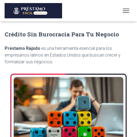
T
O
G
Crédito Sin Burocracia Para Tu Negocio
G
L
E
Préstamo Rápido
es una herramienta esencial para los
N
empresarios latinos en Estados Unidos que buscan crecer y
A
formalizar sus negocios.
V
I
G
A
T
I
O
N